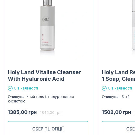
Holy Land Vitalise Cleanser
Holy Land R
With Hyaluronic Acid
1 Soap, Clea
Є в наявності
Є в наявності
Очищувальний гель із гіалуроновою
Очищувач 3 в 1
кислотою
1385,00
грн
1502,00
грн
1846,00
грн
ОБЕРІТЬ ОПЦІЇ
ОБЕ