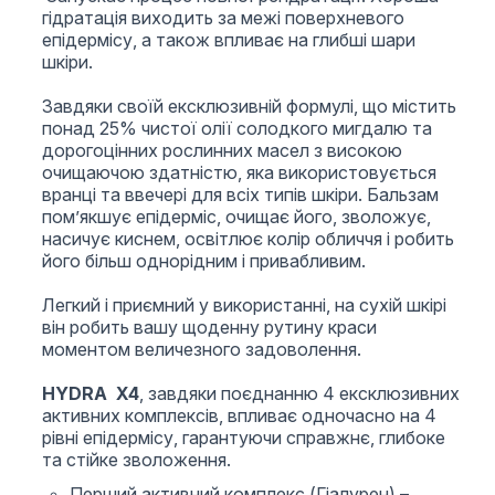
гідратація виходить за межі поверхневого
епідермісу, а також впливає на глибші шари
шкіри.
Завдяки своїй ексклюзивній формулі, що містить
понад 25% чистої олії солодкого мигдалю та
дорогоцінних рослинних масел з високою
очищаючою здатністю, яка використовується
вранці та ввечері для всіх типів шкіри. Бальзам
пом’якшує епідерміс, очищає його, зволожує,
насичує киснем, освітлює колір обличчя і робить
його більш однорідним і привабливим.
Легкий і приємний у використанні, на сухій шкірі
він робить вашу щоденну рутину краси
моментом величезного задоволення.
HYDRA X4
, завдяки поєднанню 4 ексклюзивних
активних комплексів, впливає одночасно на 4
рівні епідермісу, гарантуючи справжнє, глибоке
та стійке зволоження.
Перший активний комплекс (Гіалурен) –