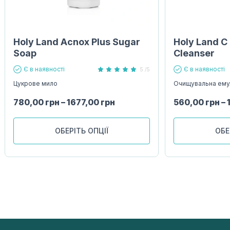
Holy Land Acnox Plus Sugar
Holy Land C
Soap
Cleanser
Є в наявності
Є в наявності
5 /5
Цукрове мило
Очищувальна ему
780,00
грн
–
1677,00
грн
560,00
грн
–
ОБЕРІТЬ ОПЦІЇ
ОБЕ