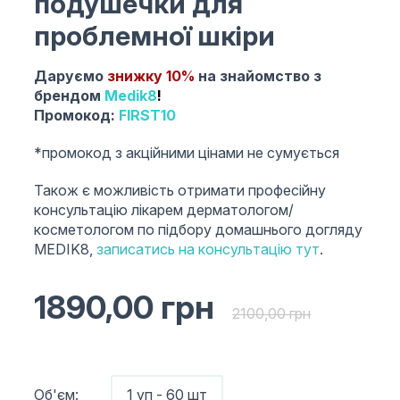
подушечки для
проблемної шкіри
Даруємо
знижку 10%
на знайомство з
брендом
Medik8
!
Промокод:
FIRST10
*промокод з акційними цінами не сумується
Також є можливість отримати професійну
консультацію лікарем дерматологом/
косметологом по підбору домашнього догляду
MEDIK8,
записатись на консультацію тут
.
1890,00
грн
2100,00
грн
Об'єм:
1 уп - 60 шт