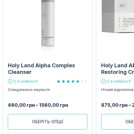
Holy Land Alpha Complex
Holy Land A
Cleanser
Restoring C
Є в наявності
Є в наявності
5 /5
Очищувальна емульсія
Нічний відновлюв
490,00
грн
–
1560,00
грн
875,00
грн
–
ОБЕРІТЬ ОПЦІЇ
ОБЕ