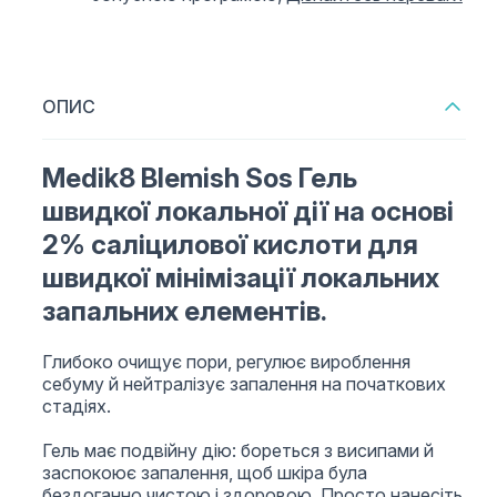
ОПИС
Medik8 Blemish Sos Гель
швидкої локальної дії на основі
2% саліцилової кислоти для
швидкої мінімізації локальних
запальних елементів.
Глибоко очищує пори, регулює вироблення
себуму й нейтралізує запалення на початкових
стадіях.
Гель має подвійну дію: бореться з висипами й
заспокоює запалення, щоб шкіра була
бездоганно чистою і здоровою. Просто нанесіть