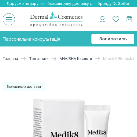
Даруємо подарунки і безкоштовну доставку для бренду Dr. Spiller!
Даруємо безкоштовну доставку та подарнки до бренду Braderm!
-25% на весь бренд HOLY LAND!
Записатись
Персональна консультація
на
консультацію
Головна
Топ запити
АНА/ВНА Кислоти
Medik8 Blemish So
Безкоштовна доставка