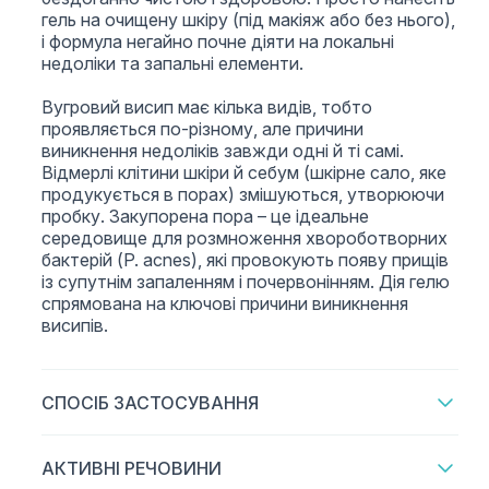
гель на очищену шкіру (під макіяж або без нього),
і формула негайно почне діяти на локальні
недоліки та запальні елементи.
Вугровий висип має кілька видів, тобто
проявляється по-різному, але причини
виникнення недоліків завжди одні й ті самі.
Відмерлі клітини шкіри й себум (шкірне сало, яке
продукується в порах) змішуються, утворюючи
пробку. Закупорена пора – це ідеальне
середовище для розмноження хвороботворних
бактерій (P. acnes), які провокують появу прищів
із супутнім запаленням і почервонінням. Дія гелю
спрямована на ключові причини виникнення
висипів.
СПОСІБ ЗАСТОСУВАННЯ
АКТИВНІ РЕЧОВИНИ