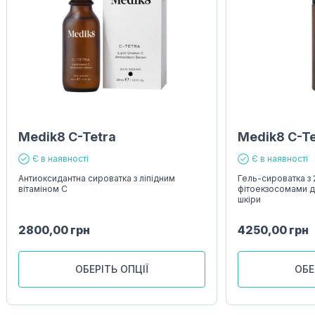
Medik8 C-Tetra
Medik8 C-T
Є в наявності
Є в наявності
Антиоксидантна сироватка з ліпідним
Гель-сироватка з 
вітаміном С
фітоекзосомами д
шкіри
2800,00
грн
4250,00
грн
ОБЕРІТЬ ОПЦІЇ
ОБЕ