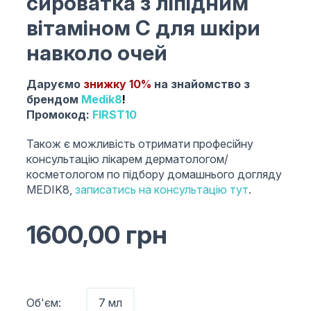
сироватка з ліпідним
вітаміном С для шкіри
навколо очей
Даруємо
знижку 10%
на знайомство з
брендом
Medik8
!
Промокод:
FIRST10
Також є можливість отримати професійну
консультацію лікарем дерматологом/
косметологом по підбору домашнього догляду
MEDIK8,
записатись на консультацію тут
.
1600,00
грн
Об'єм:
7 мл