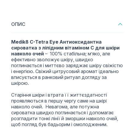
ОПИС
Medik8 C-Tetra Eye Антиоксидантна
сироватка з ліпідним вітаміном С для шкіри
навколо очей
– 100% стабільна; м’яко, але
ефективно зволожує шкіру, швидко
поглинається і миттєво заряджає шкіру свіжістю
і енергією. Свіжий цитрусовий аромат ідеально
вписується в ранковий ритуал догляду за
шкірою.
Старіння шкіри і втрата її життєздатності
проявляються в першу чергу саме на шкірі
навколо очей. Невагома, але потужна
сироватка швидко поглинається і допомагає
розгладити тонкі лінії й зморшки навколо очей,
щоб погляд був бадьорим і омолодженим.