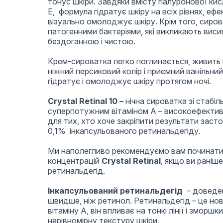
тонус шкіри. Завдяки вмісту гіалуронової кисл
Е, формула гідратує шкіру на всіх рівнях, еф
візуально омолоджує шкіру. Крім того, сиров
патогенними бактеріями, які викликають виси
бездоганною і чистою.
Крем-сироватка легко поглинається, живить і
ніжний персиковий колір і приємний ванільни
гідратує і омолоджує шкіру протягом ночі.
Crystal Retinal 10 –
нічна сироватка зі стабі
суперпотужним вітаміном А – високоефектив
для тих, хто хоче закріпити результати застос
0,1% інкапсульованого ретинальдегіду.
Ми наполегливо рекомендуємо вам починати 
концентрацій
Crystal Retinal
, якщо ви раніш
ретинальдегід.
Інкапсульований ретинальдегід
– доведено
швидше, ніж ретинол. Ретинальдегід – це но
вітаміну А, він впливає на тонкі лінії і зморшки
нерівномірну текстуру шкіри.