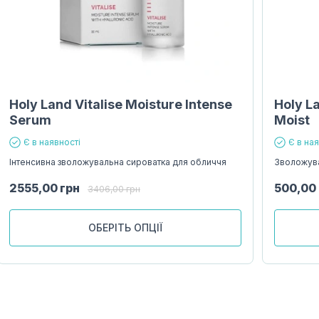
Holy Land Vitalise Moisture Intense
Holy L
Serum
Moist
Є в наявності
Є в на
Інтенсивна зволожувальна сироватка для обличчя
Зволожува
2555,00
грн
500,00
3406,00
грн
ОБЕРІТЬ ОПЦІЇ