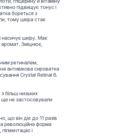
оти, гліцерину й вітаміну
ективно підвищує тонус і
атка бореться з
пи, тому шкіра стає
 насичує шкіру. Має
й аромат. Зміцнює,
льним ретиналем,
на антивікова сироватка
ування Crystal Retinal 6.
з більш низьких
е ще не застосовували
, що він діє до 11 разів
ва революційна форма
, пігментацію і