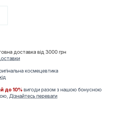
овна доставка від 3000 грн
доставки
оригінальна космецевтика
хід
й до 10%
вигоди разом з нашою бонусною
мою,
Дізнайтесь переваги