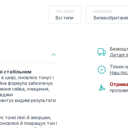
тип шкіри
виробник
Всі типи
Великобританія
Безкошт
Деталі 
Тільки 
 зі стабільним
Наш під
в шкірі, оновлює тонус і
ційна формула забезпечує
Отрима
шення сяйва, очищення,
програ
авдяки
рантує видимі результати
 тонкі лінії й зморшки,
 оновлює й покращує тон і