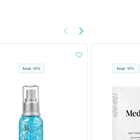
Акція -25%
Акція -10%