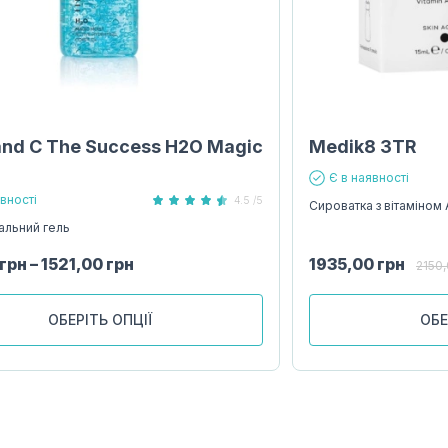
and С The Success H2O Magic
Medik8 3TR
Є в наявності
явності
4.5 /5
Сироватка з вітаміном 
льний гель
грн
–
1521,00
грн
1935,00
грн
2150
ОБЕРІТЬ ОПЦІЇ
ОБЕ