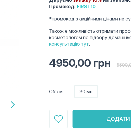
Даруємо
знижку 10%
на знайом
Промокод:
FIRST10
*промокод з акційними цінами не с
Також є можливість отримати проф
косметологом по підбору домашнь
консультацію тут
.
4950,00
грн
5500,
Об'єм:
30 мл
ДОДАТИ 