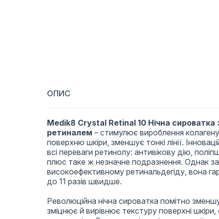
ОПИС
Medik8 Crystal Retinal 10 Нічна сироватка
ретиналем
– стимулює вироблення колагену 
поверхню шкіри, зменшує тонкі лінії. Іннова
всі переваги ретинолу: антивікову дію, поліп
плюс таке ж незначне подразнення. Однак з
високоефективному ретинальдегіду, вона га
до 11 разів швидше.
Революційна нічна сироватка помітно зменшує
зміцнює й вирівнює текстуру поверхні шкіри,