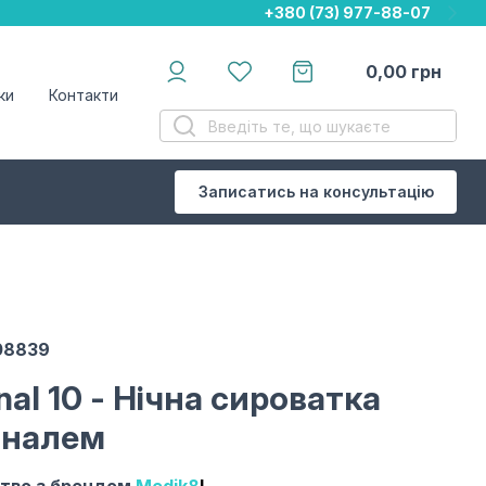
+380 (73) 977-88-07
+380 (73) 977-88-07
+380 (73) 977-88-07
0,00
грн
ки
Контакти
Записатись на консультацію
08839
nal 10
- Нічна сироватка
иналем