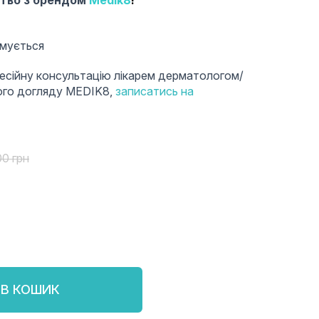
ство з брендом
Medik8
!
умується
есійну консультацію лікарем дерматологом/
ого догляду MEDIK8,
записатись на
00
грн
В КОШИК