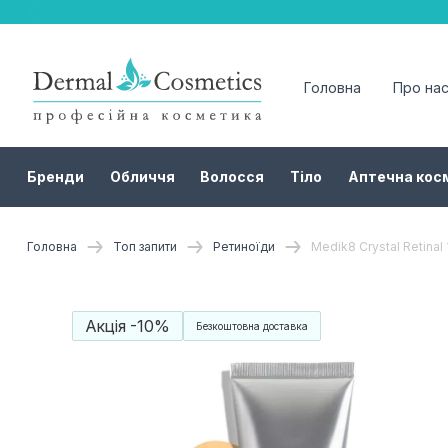
Головна
Про на
Бренди
Обличчя
Волосся
Тіло
Аптечна кос
Головна
Топ запити
Ретиноїди
Medik8 Crystal Retinal
Акція -10%
Безкоштовна доставка