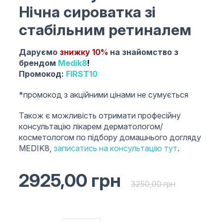
Нічна сироватка зі
стабільним ретиналем
Даруємо
знижку 10%
на знайомство з
брендом
Medik8
!
Промокод:
FIRST10
*промокод з акційними цінами не сумується
Також є можливість отримати професійну
консультацію лікарем дерматологом/
косметологом по підбору домашнього догляду
MEDIK8,
записатись на консультацію тут
.
2925,00
грн
3250,00
грн