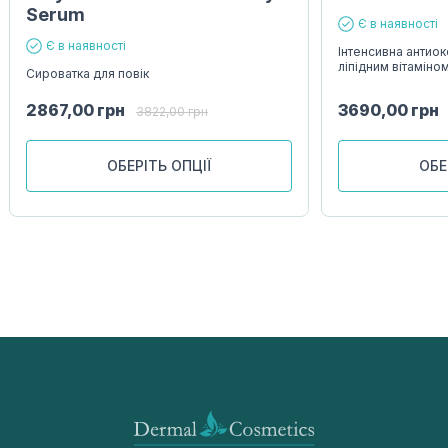
Serum
Є в наявності
Є в наявності
Інтенсивна антиок
ліпідним вітаміно
Сироватка для повік
2867,00
грн
3690,00
грн
3822,00
грн
ОБЕРІТЬ ОПЦІЇ
ОБЕ