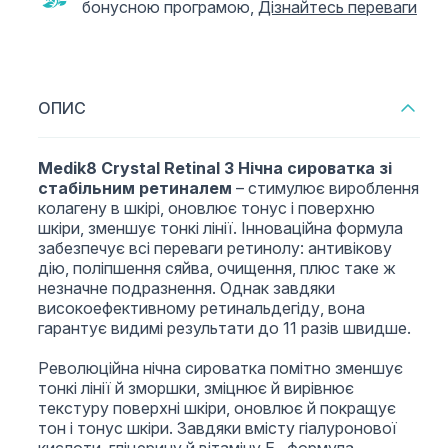
бонусною програмою,
Дізнайтесь переваги
ОПИС
Medik8 Crystal Retinal 3 Нічна сироватка зі
стабільним ретиналем
– стимулює вироблення
колагену в шкірі, оновлює тонус і поверхню
шкіри, зменшує тонкі лінії. Інноваційна формула
забезпечує всі переваги ретинолу: антивікову
дію, поліпшення сяйва, очищення, плюс таке ж
незначне подразнення. Однак завдяки
високоефективному ретинальдегіду, вона
гарантує видимі результати до 11 разів швидше.
Революційна нічна сироватка помітно зменшує
тонкі лінії й зморшки, зміцнює й вирівнює
текстуру поверхні шкіри, оновлює й покращує
тон і тонус шкіри. Завдяки вмісту гіалуронової