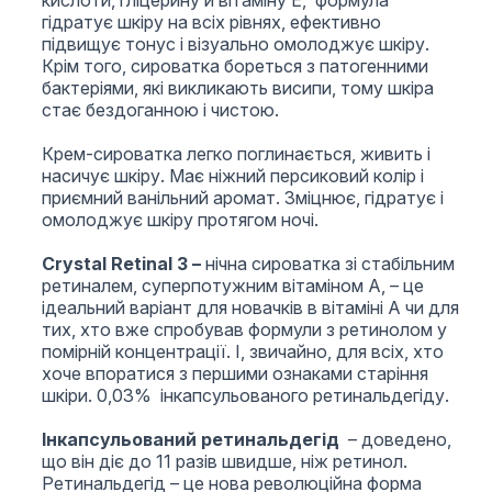
кислоти, гліцерину й вітаміну Е, формула
гідратує шкіру на всіх рівнях, ефективно
підвищує тонус і візуально омолоджує шкіру.
Крім того, сироватка бореться з патогенними
бактеріями, які викликають висипи, тому шкіра
стає бездоганною і чистою.
Крем-сироватка легко поглинається, живить і
насичує шкіру. Має ніжний персиковий колір і
приємний ванільний аромат. Зміцнює, гідратує і
омолоджує шкіру протягом ночі.
Crystal Retinal 3 –
нічна сироватка зі стабільним
ретиналем, суперпотужним вітаміном А, – це
ідеальний варіант для новачків в вітаміні А чи для
тих, хто вже спробував формули з ретинолом у
помірній концентрації. І, звичайно, для всіх, хто
хоче впоратися з першими ознаками старіння
шкіри. 0,03% інкапсульованого ретинальдегіду.
Інкапсульований ретинальдегід
– доведено,
що він діє до 11 разів швидше, ніж ретинол.
Ретинальдегід – це нова революційна форма