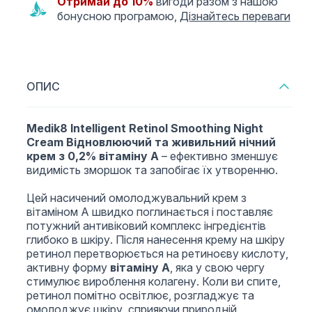
Отримай до 10%
вигоди разом з нашою
бонусною програмою,
Дізнайтесь переваги
ОПИС
Medik8 Intelligent Retinol Smoothing Night
Cream Відновлюючий та живильний нічний
крем з 0,2% вітаміну А
– ефективно зменшує
видимість зморшок та запобігає їх утворенню.
Цей насичений омолоджувальний крем з
вітаміном А швидко поглинається і поставляє
потужний антивіковий комплекс інгредієнтів
глибоко в шкіру. Після нанесення крему на шкіру
ретинол перетворюється на ретиноєву кислоту,
активну форму
вітаміну А
, яка у свою чергу
стимулює вироблення колагену. Коли ви спите,
ретинол помітно освітлює, розгладжує та
омолоджує шкіру, сприяючи природній