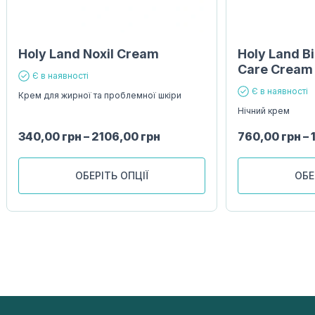
Holy Land Noxil Cream
Holy Land Bi
Care Cream
Є в наявності
Є в наявності
Крем для жирної та проблемної шкіри
Нічний крем
340,00
грн
–
2106,00
грн
760,00
грн
–
ОБЕРІТЬ ОПЦІЇ
ОБЕ