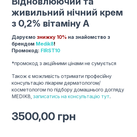
Відновлюючий та
живильний нічний крем
з 0,2% вітаміну А
Даруємо
знижку 10%
на знайомство з
брендом
Medik8
!
Промокод:
FIRST10
*промокод з акційними цінами не сумується
Також є можливість отримати професійну
консультацію лікарем дерматологом/
косметологом по підбору домашнього догляду
MEDIK8,
записатись на консультацію тут
.
3500,00
грн