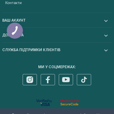
Контакти
ВАШ АКАУНТ
ДОПОМОГА
СЛУЖБА ПІДТРИМКИ КЛІЄНТІВ
МИ У СОЦМЕРЕЖАХ:
© 2026 Dermal cosmetics . Усі права захищені