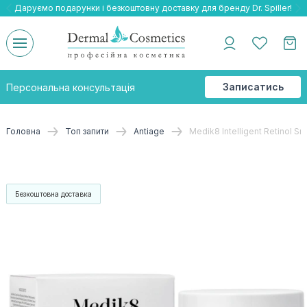
Даруємо подарунки і безкоштовну доставку для бренду Dr. Spiller!
Даруємо безкоштовну доставку та подарнки до бренду Braderm!
-25% на весь бренд HOLY LAND!
Записатись
Персональна консультація
на
консультацію
Головна
Топ запити
Antiage
Medik8 Intelligent Retinol 
Безкоштовна доставка