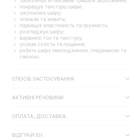
забезпечує інтенсивне тривале зволоження;
покращує текстуру шкіри;
заспокоює шкіру;
освіжає та живить;
підвищує еластичність та пружність;
розгладжує шкіру;
вирівнює тон та текстуру;
усуває сухість та лущення;
робить шкіру омолодженою, гладенькою та
сяючою.
СПОСІБ ЗАСТОСУВАННЯ
АКТИВНІ РЕЧОВИНИ
ОПЛАТА, ДОСТАВКА
ВІДГУКИ (0)