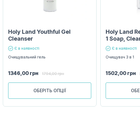
Holy Land Youthful Gel
Holy Land R
Cleanser
1 Soap, Clea
Є в наявності
Є в наявності
Очищувальний гель
Очищувач 3 в 1
1346,00
грн
1502,00
грн
1794,00
грн
ОБЕРІТЬ ОПЦІЇ
ОБЕ