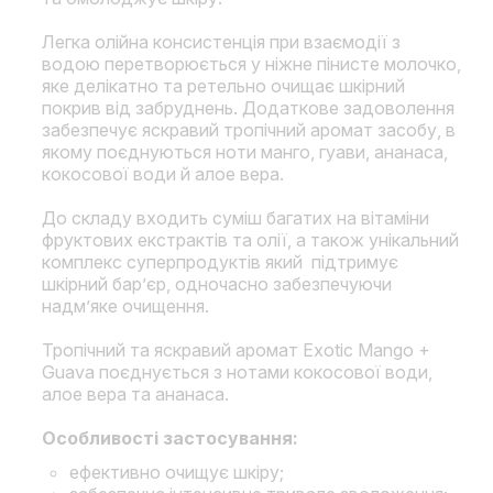
Легка олійна консистенція при взаємодії з
водою перетворюється у ніжне пінисте молочко,
яке делікатно та ретельно очищає шкірний
покрив від забруднень. Додаткове задоволення
забезпечує яскравий тропічний аромат засобу, в
якому поєднуються ноти манго, гуави, ананаса,
кокосової води й алое вера.
До складу входить суміш багатих на вітаміни
фруктових екстрактів та олії, а також унікальний
комплекс суперпродуктів який підтримує
шкірний бар’єр, одночасно забезпечуючи
надм’яке очищення.
Тропічний та яскравий аромат Exotic Mango +
Guava поєднується з нотами кокосової води,
алое вера та ананаса.
Особливості застосування:
ефективно очищує шкіру;