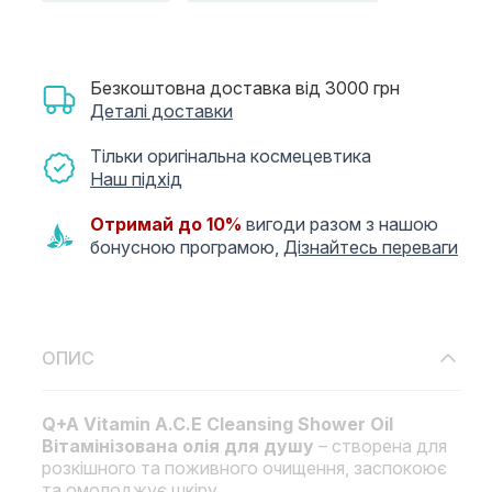
Безкоштовна доставка від 3000 грн
Деталі доставки
Тільки оригінальна космецевтика
Наш підхід
Отримай до 10%
вигоди разом з нашою
бонусною програмою,
Дізнайтесь переваги
ОПИС
Q+A Vitamin A.C.E Cleansing Shower Oil
Вітамінізована олія для душу
– створена для
розкішного та поживного очищення, заспокоює
та омолоджує шкіру.