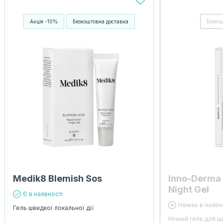
Акція -10%
Безкоштовна доставка
Безко
Medik8 Blemish Sos
Inno-Derma 
Night Gel
Є в наявності
Немає в наявн
Гель швидкої локальної дії
Нічний гель для ш