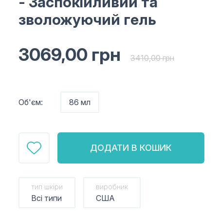
- Заспокійливий та
зволожуючий гель
3069,00
грн
3410,00
грн
Об'єм:
86 мл
ДОДАТИ В КОШИК
тип шкіри
виробник
Всі типи
США