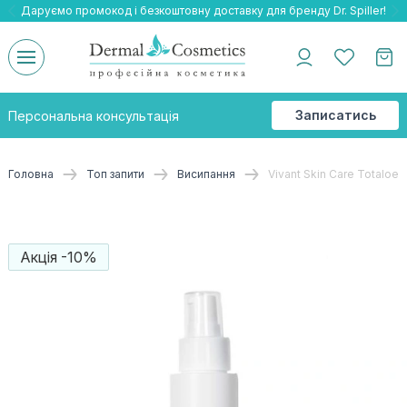
Даруємо промокод і безкоштовну доставку для бренду Dr. Spiller!
Даруємо безкоштовну доставку та подарнки до бренду Braderm!
-25% на весь бренд HOLY LAND!
Записатись
Персональна консультація
на
консультацію
Головна
Топ запити
Висипання
Vivant Skin Care Totaloe
Акція -10%