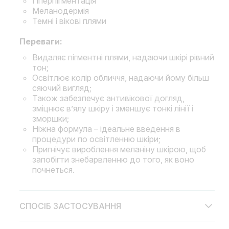
Гіперпігментація
Меланодермія
Темні і вікові плями
Переваги:
Видаляє пігментні плями, надаючи шкірі рівний
тон;
Освітлює колір обличчя, надаючи йому більш
сяючий вигляд;
Також забезпечує антивікової догляд,
зміцнює в’ялу шкіру і зменшує тонкі лінії і
зморшки;
Ніжна формула – ідеальне введення в
процедури по освітленню шкіри;
Пригнічує вироблення меланіну шкірою, щоб
запобігти знебарвленню до того, як воно
почнеться.
СПОСІБ ЗАСТОСУВАННЯ