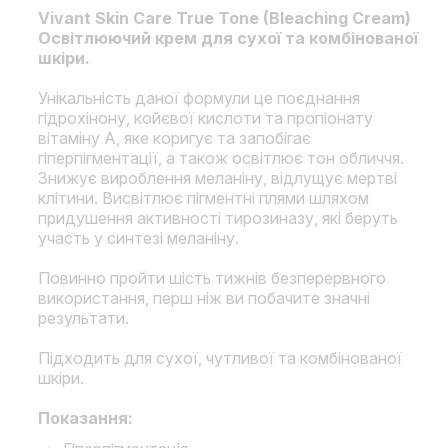
Vivant Skin Care True Tone (Bleaching Cream)
Освітлюючий крем для сухої та комбінованої
шкіри.
Унікальність даної формули це поєднання
гідрохінону, койєвої кислоти та пропіонату
вітаміну А, яке коригує та запобігає
гіперпігментації, а також освітлює тон обличчя.
Знижує вироблення меланіну, відлущує мертві
клітини. Висвітлює пігментні плями шляхом
придушення активності тирозиназу, які беруть
участь у синтезі меланіну.
Повинно пройти шість тижнів безперервного
використання, перш ніж ви побачите значні
результати.
Підходить для сухої, чутливої та комбінованої
шкіри.
Показання: