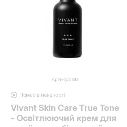
Артикул:
46
Немає в наявності
Vivant Skin Care True Tone
- Освітлюючий крем для