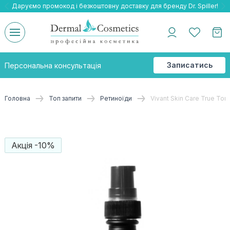
Даруємо промокод і безкоштовну доставку для бренду Dr. Spiller!
Даруємо безкоштовну доставку та подарнки до бренду Braderm!
-25% на весь бренд HOLY LAND!
Записатись
Персональна консультація
на
консультацію
Головна
Топ запити
Ретиноїди
Vivant Skin Care True To
Акція -10%