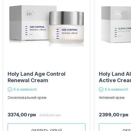
Holy Land Age Control
Holy Land A
Renewal Cream
Active Cre
Є в наявності
Є в наявності
Оновлювальний крем
Активний крем
3374,00
грн
2399,00
грн
4498,00
грн
ОБЕРІТЬ ОПЦІЇ
ОБЕ