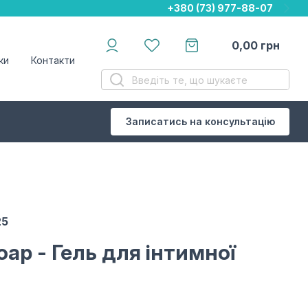
+380 (73) 977-88-07
+380 (73) 977-88-07
+380 (73) 977-88-07
0,00
грн
ки
Контакти
Записатись на консультацію
25
Soap
- Гель для інтимної