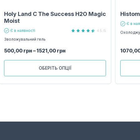
Holy Land С The Success H2O Magic
Histome
Moist
Є в на
Є в наявності
4.5 /5
Охолоджу
Зволожувальний гель
500,00
грн
–
1521,00
грн
1070,0
ОБЕРІТЬ ОПЦІЇ