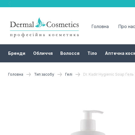
Головна
Про на
Бренди
Обличчя
Волосся
Тіло
Аптечна кос
Головна
Тип засобу
Гелі
Dr. Kadir Hygienic Soap Гель 