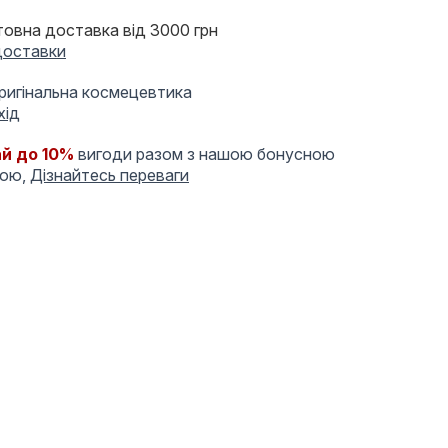
овна доставка від 3000 грн
доставки
оригінальна космецевтика
хід
й до 10%
вигоди разом з нашою бонусною
мою,
Дізнайтесь переваги