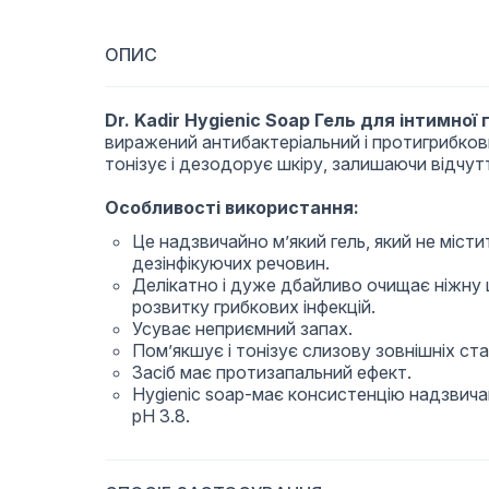
ОПИС
Dr. Kadir Hygienic Soap Гель для інтимної г
виражений антибактеріальний і протигрибков
тонізує і дезодорує шкіру, залишаючи відчу
Особливості використання:
Це надзвичайно м’який гель, який не місти
дезінфікуючих речовин.
Делікатно і дуже дбайливо очищає ніжну
розвитку грибкових інфекцій.
Усуває неприємний запах.
Пом’якшує і тонізує слизову зовнішніх ста
Засіб має протизапальний ефект.
Hygienic soap-має консистенцію надзвичай
pH 3.8.