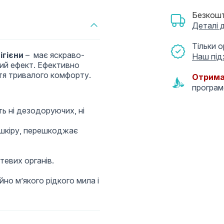
Безкошт
Деталі 
Тільки 
ігієни
– має яскраво-
Наш під
ий ефект. Ефективно
ття тривалого комфорту.
Отрима
програ
ть ні дезодоруючих, ні
 шкіру, перешкоджає
тевих органів.
но м’якого рідкого мила і