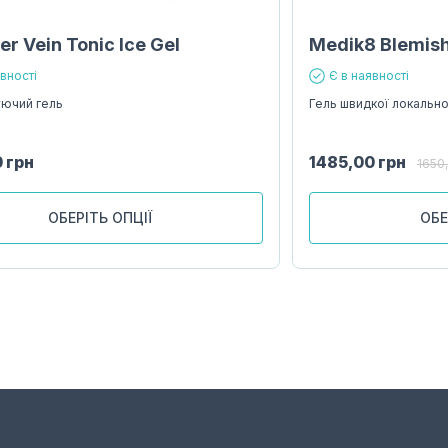
r Vein Tonic Ice Gel
Medik8 Blemis
явності
Є в наявності
ючий гель
Гель швидкої локальної
0
грн
1485,00
грн
1650
ОБЕРІТЬ ОПЦІЇ
ОБЕ