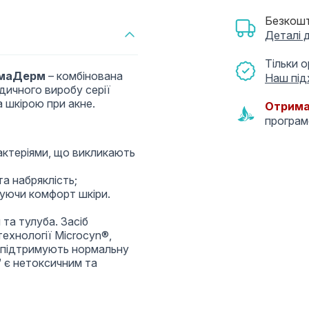
Безкошт
Деталі 
Тільки 
амаДерм
– комбінована
Наш під
едичного виробу серії
 шкірою при акне.
Отрима
програ
актеріями, що викликають
а набряклість;
уючи комфорт шкіри.
та тулуба. Засіб
ехнології Microcyn®,
о підтримують нормальну
 є нетоксичним та