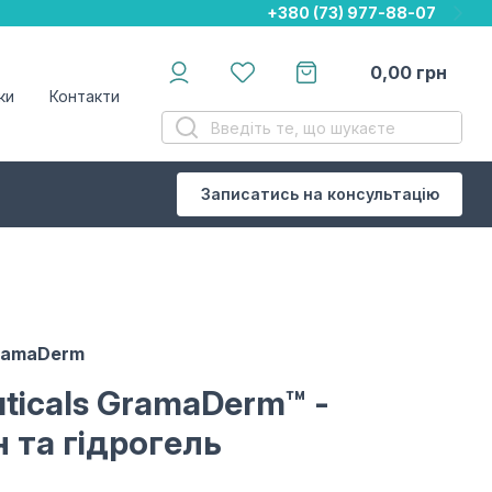
+380 (73) 977-88-07
+380 (73) 977-88-07
+380 (73) 977-88-07
0,00
грн
ки
Контакти
Записатись на консультацію
ramaDerm
ticals GramaDerm™
-
 та гідрогель