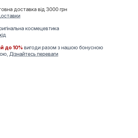
овна доставка від 3000 грн
доставки
оригінальна космецевтика
хід
й до 10%
вигоди разом з нашою бонусною
мою,
Дізнайтесь переваги