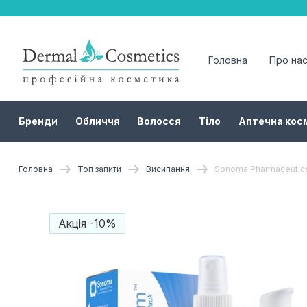
Головна
Про на
Бренди
Обличчя
Волосся
Тіло
Аптечна кос
Головна
Топ запити
Висипання
Sonoma Pharmaceutic
Акція -10%