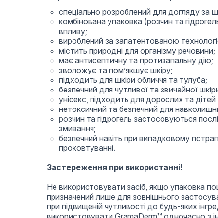
спеціально розроблений для догляду за ш
комбінована упаковка (розчин та гідрогел
впливу;
вироблений за запатентованою технологі
містить природні для організму речовини;
має антисептичну та протизапальну дію;
зволожує та пом’якшує шкіру;
підходить для шкіри обличчя та тулуба;
безпечний для чутливої та звичайної шкір
унісекс, підходить для дорослих та дітей
нетоксичний та безпечний для навколишн
розчин та гідрогель застосовуються посл
змивання;
безпечний навіть при випадковому потрапля
проковтуванні.
Застереження при використанні!
Не використовувати засіб, якщо упаковка п
призначений лише для зовнішнього застосув
при підвищеній чутливості до будь-яких інгре
використовувати GramaDerm™ одночасно з і