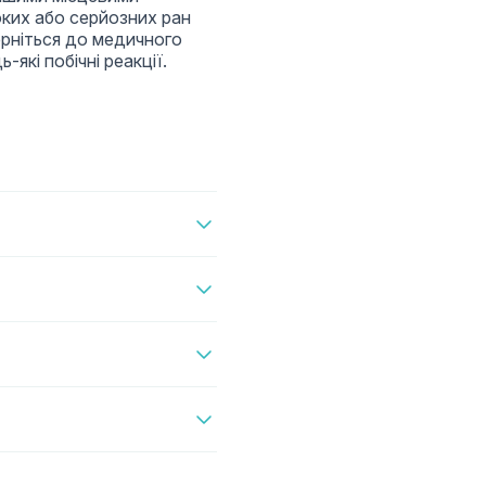
боких або серйозних ран
верніться до медичного
-які побічні реакції.