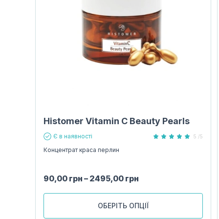
Histomer Vitamin C Beauty Pearls
Є в наявності
5 /5
Концентрат краса перлин
90,00
грн
–
2495,00
грн
ОБЕРІТЬ ОПЦІЇ