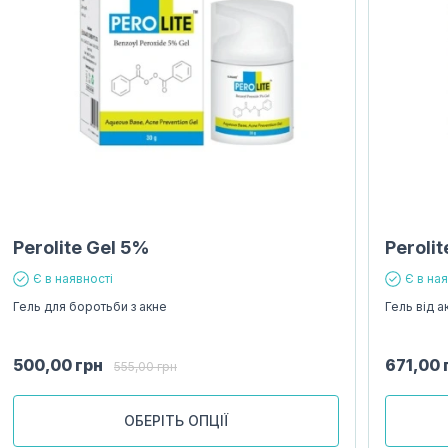
Perolite Gel 5%
Perolit
Є в наявності
Є в на
Гель для боротьби з акне
Гель від а
500,00
грн
671,00
555,00
грн
ОБЕРІТЬ ОПЦІЇ