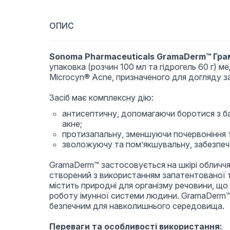
ОПИС
Sonoma Pharmaceuticals GramaDerm™ Гр
упаковка (розчин 100 мл та гідрогель 60 г) м
Microcyn® Acne, призначеного для догляду за
Засіб має комплексну дію:
антисептичну, допомагаючи боротися з б
акне;
протизапальну, зменшуючи почервоніння т
зволожуючу та пом’якшувальну, забезпеч
GramaDerm™ застосовується на шкірі обличчя 
створений з використанням запатентованої т
містить природні для організму речовини, щ
роботу імунної системи людини. GramaDerm™
безпечним для навколишнього середовища.
Переваги та особливості використання: