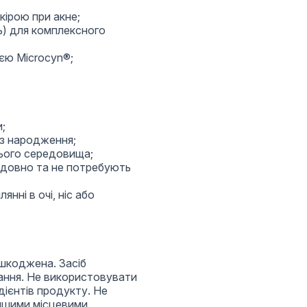
кірою при акне;
ь) для комплексного
єю Microcyn®;
и;
 з народження;
ього середовища;
ідовно та не потребують
нні в очі, ніс або
ошкоджена. Засіб
ання. Не використовувати
дієнтів продукту. Не
ншими місцевими