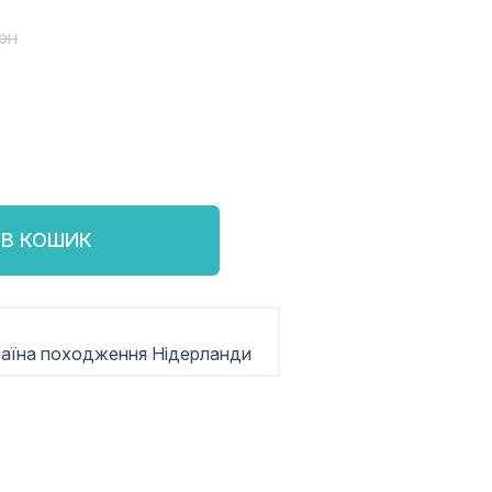
рн
В КОШИК
раїна походження Нідерланди