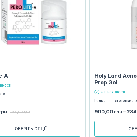
e-A
Holy Land Acno
Prep Gel
явності
Є в наявності
кне
Гель для підготовки д
грн
900,00
грн
–
284
745,00
грн
ОБЕРІТЬ ОПЦІЇ
ОБЕ