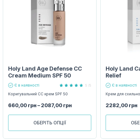
Holy Land Age Defense CC
Holy Land C
Cream Medium SPF 50
Relief
Є в наявності
Є в наявності
5 /5
Коригувальний CC крем SPF 50
Крем для схильної
660,00
грн
–
2087,00
грн
2282,00
грн
ОБЕРІТЬ ОПЦІЇ
ОБЕ