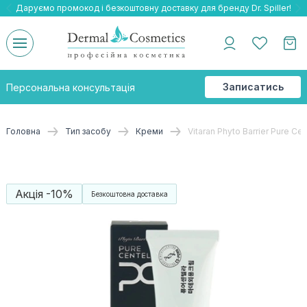
Даруємо промокод і безкоштовну доставку для бренду Dr. Spiller!
Даруємо безкоштовну доставку та подарнки до бренду Braderm!
-25% на весь бренд HOLY LAND!
Записатись
Персональна консультація
на
консультацію
Головна
Тип засобу
Креми
Vitaran Phyto Barrier Pure 
Акція -10%
Безкоштовна доставка