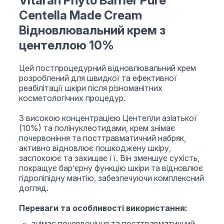
Vitaran Phyto Barrier Pure
Centella Made Cream
Відновлювальний крем з
центеллою 10%
Цей постпроцедурний відновлювальний крем
розроблений для швидкої та ефективної
реабілітації шкіри після різноманітних
косметологічних процедур.
З високою концентрацією Центелли азіатької
(10%) та полінуклеотидами, крем знімає
почервоніння та посттравматичний набряк,
активно відновлює пошкоджену шкіру,
заспокоює та захищає її. Він зменшує сухість,
покращує бар’єрну функцію шкіри та відновлює
гідроліпідну мантію, забезпечуючи комплексний
догляд.
Переваги та особливості використання:
знімає почервоніння та посттравматичний